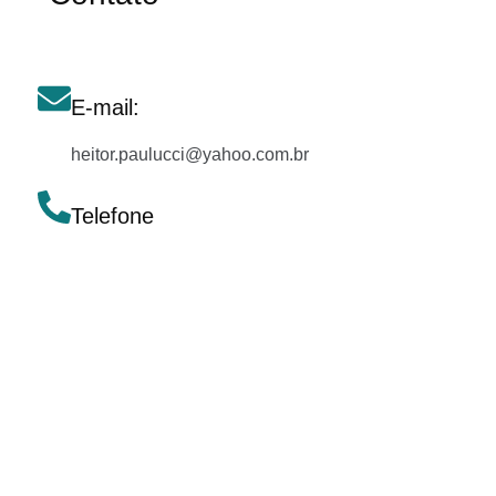
E-mail:
heitor.paulucci@yahoo.com.br
Telefone
(13) 99778-7850
Redes Sociais