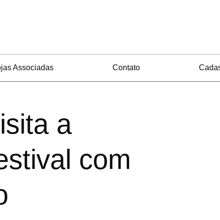
jas Associadas
Contato
Cadas
sita a
stival com
o