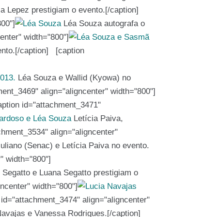
a Lepez prestigiam o evento.[/caption]
800"]
Léa Souza autografa o
center" width="800"]
to.[/caption] [caption
Léa Souza e Wallid (Kyowa) no
ment_3469" align="aligncenter" width="800"]
[caption id="attachment_3471"
Letícia Paiva,
chment_3534" align="aligncenter"
uliano (Senac) e Letícia Paiva no evento.
r" width="800"]
Segatto e Luana Segatto prestigiam o
gncenter" width="800"]
 id="attachment_3474" align="aligncenter"
avajas e Vanessa Rodrigues.[/caption]