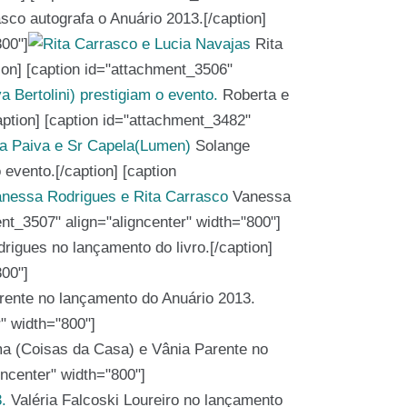
sco autografa o Anuário 2013.[/caption]
800"]
Rita
on] [caption id="attachment_3506"
Roberta e
aption] [caption id="attachment_3482"
Solange
evento.[/caption] [caption
Vanessa
nt_3507" align="aligncenter" width="800"]
igues no lançamento do livro.[/caption]
800"]
ente no lançamento do Anuário 2013.
r" width="800"]
a (Coisas da Casa) e Vânia Parente no
gncenter" width="800"]
Valéria Falcoski Loureiro no lançamento