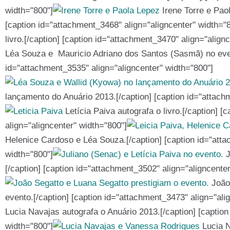
width="800"]
Irene Torre e Paol
[caption id="attachment_3468" align="aligncenter" width="
livro.[/caption] [caption id="attachment_3470" align="align
Léa Souza e Mauricio Adriano dos Santos (Sasmã) no even
id="attachment_3535" align="aligncenter" width="800"]
lançamento do Anuário 2013.[/caption] [caption id="attach
Letícia Paiva autografa o livro.[/caption] 
align="aligncenter" width="800"]
Helenice Cardoso e Léa Souza.[/caption] [caption id="atta
width="800"]
J
[/caption] [caption id="attachment_3502" align="aligncente
João 
evento.[/caption] [caption id="attachment_3473" align="ali
Lucia Navajas autografa o Anuário 2013.[/caption] [caption
width="800"]
Lucia N