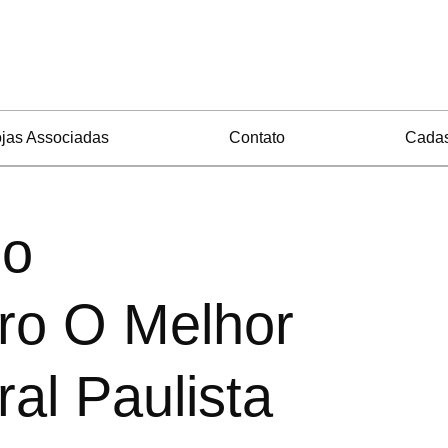
jas Associadas
Contato
Cadas
do
vro O Melhor
ral Paulista