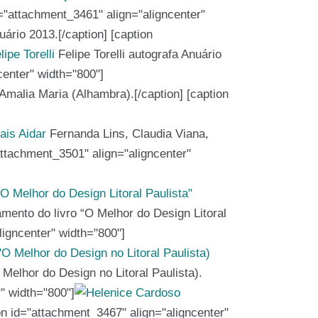
d="attachment_3461" align="aligncenter"
ário 2013.[/caption] [caption
Felipe Torelli autografa Anuário
center" width="800"]
 Amalia Maria (Alhambra).[/caption] [caption
Fernanda Lins, Claudia Viana,
"attachment_3501" align="aligncenter"
mento do livro “O Melhor do Design Litoral
ligncenter" width="800"]
Melhor do Design no Litoral Paulista).
r" width="800"]
on id="attachment_3467" align="aligncenter"