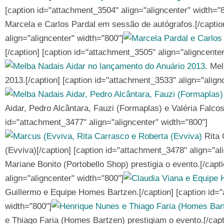
[caption id="attachment_3504" align="aligncenter" width="
Marcela e Carlos Pardal em sessão de autógrafos.[/captio
align="aligncenter" width="800"]
[/caption] [caption id="attachment_3505" align="aligncente
Melb
2013.[/caption] [caption id="attachment_3533" align="align
Aidar, Pedro Alcântara, Fauzi (Formaplas) e Valéria Falcosk
id="attachment_3477" align="aligncenter" width="800"]
Rita 
(Evviva)[/caption] [caption id="attachment_3478" align="al
Mariane Bonito (Portobello Shop) prestigia o evento.[/capt
align="aligncenter" width="800"]
Guillermo e Equipe Homes Bartzen.[/caption] [caption id="
width="800"]
e Thiago Faria (Homes Bartzen) prestigiam o evento.[/capt