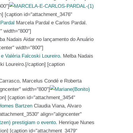
800"]
n] [caption id="attachment_3476"
Marcela Pardal e Carlos Pardal.
r" width="800"]
a Nadais Aidar no lançamento do Anuário
center" width="800"]
Melba Nadais
i Loureiro.[/caption] [caption
Carrasco, Marcelus Condé e Roberta
igncenter" width="800"]
ion] [caption id="attachment_3454"
Claudia Viana, Alvaro
attachment_3530" align="aligncenter"
Henrique Nunes
ion] [caption id="attachment_3479"