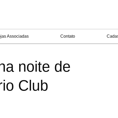
jas Associadas
Contato
Cadas
na noite de
io Club