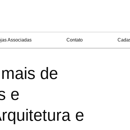
jas Associadas
Contato
Cadas
 mais de
s e
rquitetura e