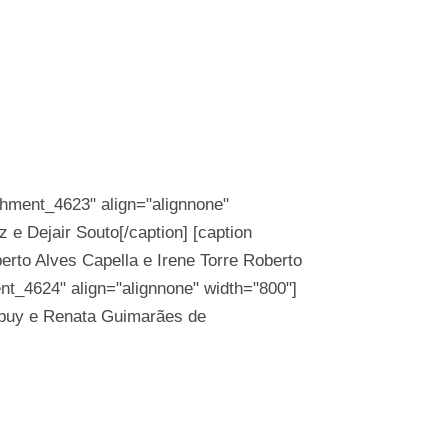
achment_4623" align="alignnone"
 e Dejair Souto[/caption] [caption
Roberto
ent_4624" align="alignnone" width="800"]
buy e Renata Guimarães de