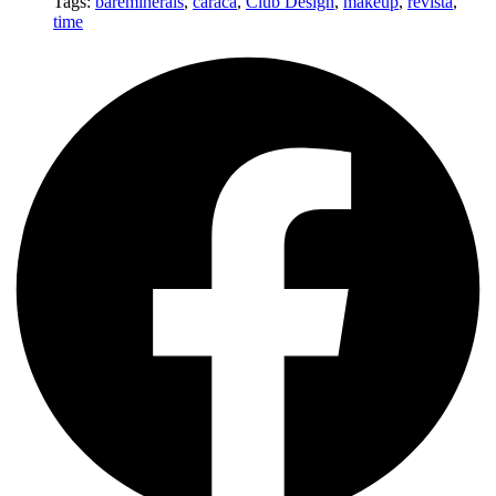
Tags:
bareminerals
,
caraca
,
Club Design
,
makeup
,
revista
,
time