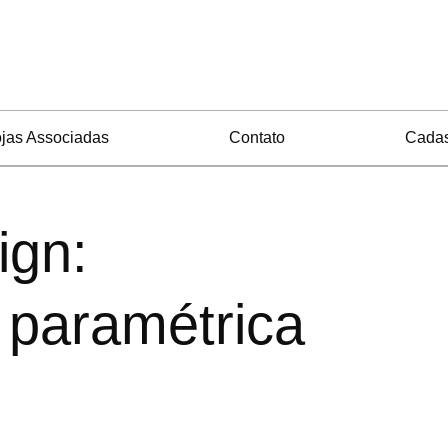
jas Associadas
Contato
Cadas
ign:
 paramétrica