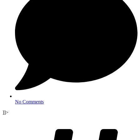
No Comments
]]>