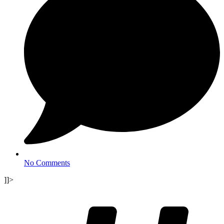
No Comments
]]>