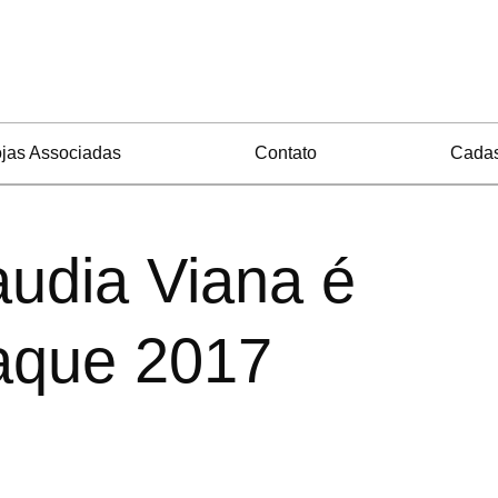
jas Associadas
Contato
Cadas
audia Viana é
taque 2017