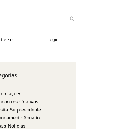
tre-se
Login
egorias
remiações
ncontros Criativos
isita Surpreendente
ançamento Anuário
ais Notícias