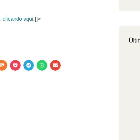
s,
clicando aqui
.]]>
Últi