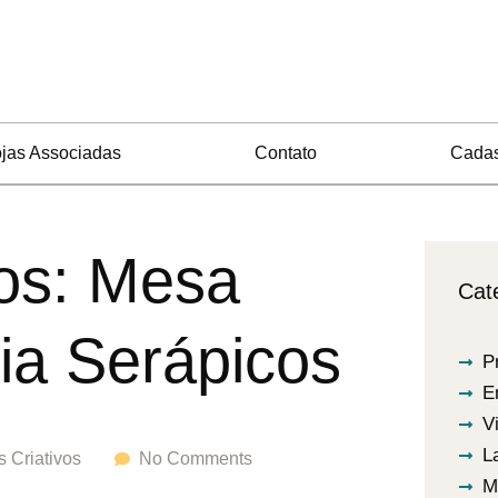
jas Associadas
Contato
Cadas
vos: Mesa
Cat
ria Serápicos
P
E
V
L
s Criativos
No Comments
M