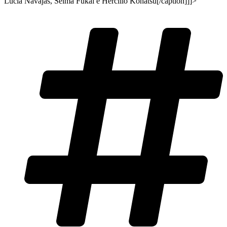
Lucia Navajas, Selma Fukai e Hercilio Kohatsu[/caption]]]>