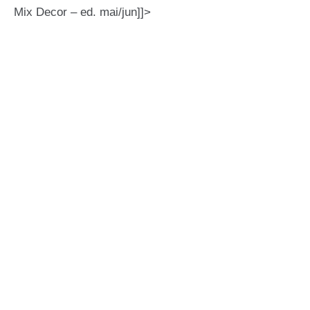
Mix Decor – ed. mai/jun]]>