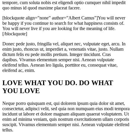
tempore, cum soluta nobis est eligendi optio cumquer nihil impedit
quo minus id quod maxime placeat facere.
[blockquote align=”none” author=”Albert Camus”]
You will never
be happy if you continue to search for what happiness consists of.
You will never live if you are looking for the meaning of life.
[/blockquote]
Donec pede justo, fringilla vel, aliquet nec, vulputate eget, arcu. In
enim justo, rhoncus ut, imperdiet a, venenatis vitae, justo. Nullam
dictum felis eu pede mollis pretium. Integer tincidunt. Cras
dapibus. Vivamus elementum semper nisi. Aenean vulputate
eleifend tellus. Aenean leo ligula, porttitor eu, consequat vitae,
eleifend ac, enim.
LOVE WHAT YOU DO. DO WHAT
YOU LOVE
Neque porro quisquam est, qui dolorem ipsum quia dolor sit amet,
consectetur, adipisci velit, sed quia non numquam eius modi tempora
incidunt ut labore et dolore magnam aliquam quaerat voluptatem. Ut
enim ad minima veniam, quis nostrum exercitationem ullam corporis
suscipit. Vivamus elementum semper nisi. Aenean vulputate eleifend
tellus.