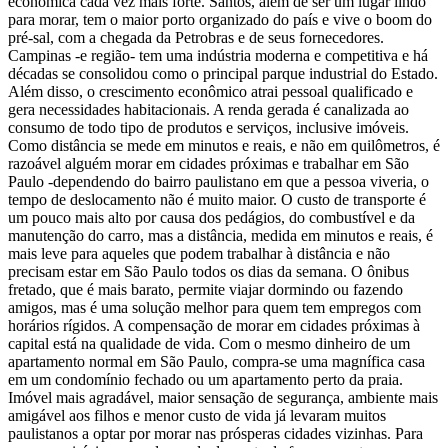
econômica cada vez mais forte. Santos, além de ser um lugar lindo
para morar, tem o maior porto organizado do país e vive o boom do
pré-sal, com a chegada da Petrobras e de seus fornecedores.
Campinas -e região- tem uma indústria moderna e competitiva e há
décadas se consolidou como o principal parque industrial do Estado.
Além disso, o crescimento econômico atrai pessoal qualificado e
gera necessidades habitacionais. A renda gerada é canalizada ao
consumo de todo tipo de produtos e serviços, inclusive imóveis.
Como distância se mede em minutos e reais, e não em quilômetros, é
razoável alguém morar em cidades próximas e trabalhar em São
Paulo -dependendo do bairro paulistano em que a pessoa viveria, o
tempo de deslocamento não é muito maior. O custo de transporte é
um pouco mais alto por causa dos pedágios, do combustível e da
manutenção do carro, mas a distância, medida em minutos e reais, é
mais leve para aqueles que podem trabalhar à distância e não
precisam estar em São Paulo todos os dias da semana. O ônibus
fretado, que é mais barato, permite viajar dormindo ou fazendo
amigos, mas é uma solução melhor para quem tem empregos com
horários rígidos. A compensação de morar em cidades próximas à
capital está na qualidade de vida. Com o mesmo dinheiro de um
apartamento normal em São Paulo, compra-se uma magnífica casa
em um condomínio fechado ou um apartamento perto da praia.
Imóvel mais agradável, maior sensação de segurança, ambiente mais
amigável aos filhos e menor custo de vida já levaram muitos
paulistanos a optar por morar nas prósperas cidades vizinhas. Para