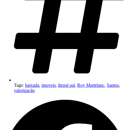
Tags:
baixada
,
imoveis
,
litoral sul
,
Roy Martelanc
,
Santos
,
valorização